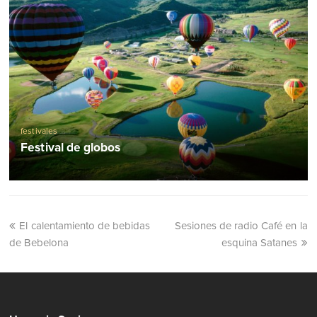
festivales
Festival de globos
El calentamiento de bebidas
Sesiones de radio Café en la
de Bebelona
esquina Satanes