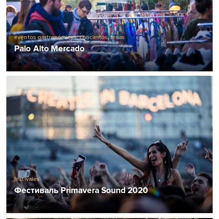
eventos gastronómicos
,
conciertos
,
ferias
Palo Alto Mercado
festivales
Фестиваль Primavera Sound 2020