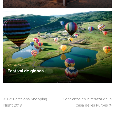
festivales
Festival de globos
De Barcelona Shopping
Conciertos en la terraza de la
Night 2018
Casa de les Punxes