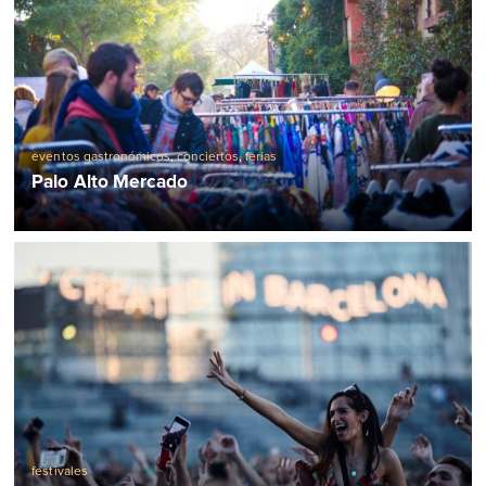
eventos gastronómicos
,
conciertos
,
ferias
Palo Alto Mercado
festivales