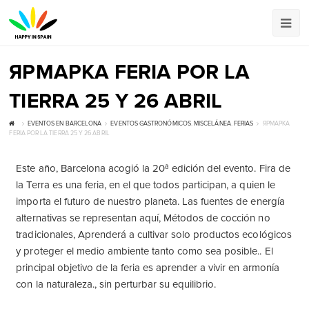
ЯРМАРКА FERIA POR LA
TIERRA 25 Y 26 ABRIL
EVENTOS EN BARCELONA
EVENTOS GASTRONÓMICOS
,
MISCELÁNEA
,
FERIAS
ЯРМАРКА
FERIA POR LA TIERRA 25 Y 26 ABRIL
Este año, Barcelona acogió la 20ª edición del evento. Fira de
la Terra es una feria, en el que todos participan, a quien le
importa el futuro de nuestro planeta. Las fuentes de energía
alternativas se representan aquí, Métodos de cocción no
tradicionales, Aprenderá a cultivar solo productos ecológicos
y proteger el medio ambiente tanto como sea posible.. El
principal objetivo de la feria es aprender a vivir en armonía
con la naturaleza., sin perturbar su equilibrio.