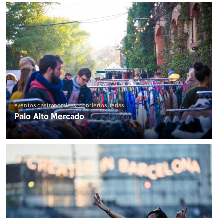
eventos gastronómicos
,
conciertos
,
ferias
Palo Alto Mercado