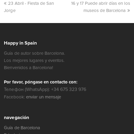
23 Abril - Fiesta de San
16 y 17 Puede abrir días en los
Jorge
museos de Barcelona
Happy in Spain
Guía de autor sobre Barcelona.
Los mejores lugares y eventos.
Bienvenidos a Barcelona!
Por favor, póngase en contacto con:
Телефон (WhatsApp): +34 675 323 976
Facebook:
enviar un mensaje
navegación
Guía de Barcelona