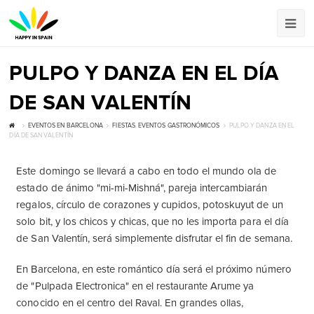
PULPO Y DANZA EN EL DÍA
DE SAN VALENTÍN
EVENTOS EN BARCELONA
FIESTAS
,
EVENTOS GASTRONÓMICOS
PULPO Y DANZA EN EL
DÍA DE SAN VALENTÍN
Este domingo se llevará a cabo en todo el mundo ola de
estado de ánimo "mi-mi-Mishná", pareja intercambiarán
regalos, círculo de corazones y cupidos, potoskuyut de un
solo bit, y los chicos y chicas, que no les importa para el día
de San Valentín, será simplemente disfrutar el fin de semana.
En Barcelona, ​​en este romántico día será el próximo número
de "Pulpada Electronica" en el restaurante Arume ya
conocido en el centro del Raval. En grandes ollas,