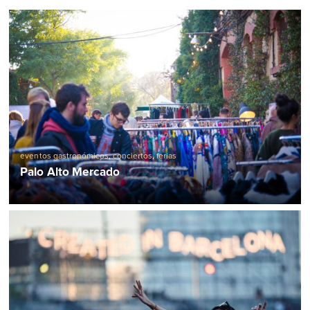
eventos gastronómicos
,
conciertos
,
ferias
Palo Alto Mercado