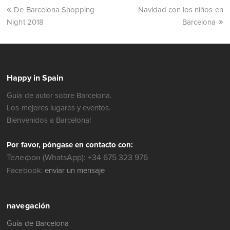
De Barcelona Shopping
Navidad con los niños en
Night 2018
Barcelona
Happy in Spain
Guía de autor sobre Barcelona.
Los mejores lugares y eventos.
Bienvenidos a Barcelona!
Por favor, póngase en contacto con:
Телефон (WhatsApp): +34 675 323 976
Facebook:
enviar un mensaje
navegación
Guía de Barcelona