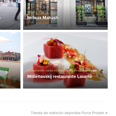
Salud y belleza
a
belleza Mahash
restaurantes caros en Barcelona
,
Restaurantes en
barcelona
,
Restaurantes Michelin en Barcelona
Mišlenovskij restaurante Lasarte
Tienda de nutrición deportiva Force Protein