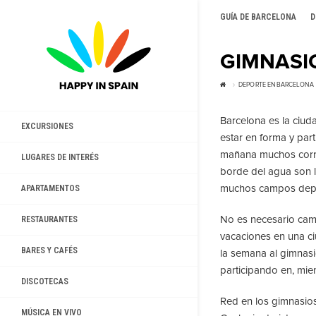
GUÍA DE BARCELONA
D
GIMNASI
DEPORTE EN BARCELONA
Barcelona es la ciud
EXCURSIONES
estar en forma y part
mañana muchos corred
LUGARES DE INTERÉS
borde del agua son l
muchos campos depor
APARTAMENTOS
No es necesario camb
RESTAURANTES
vacaciones en una ciu
BARES Y CAFÉS
la semana al gimnasi
participando en, mie
DISCOTECAS
Red en los gimnasios 
MÚSICA EN VIVO