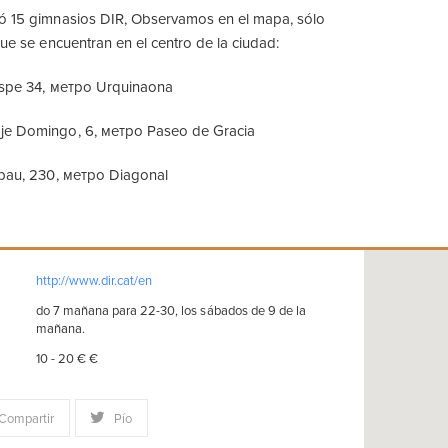
ió 15 gimnasios DIR, Observamos en el mapa, sólo
que se encuentran en el centro de la ciudad:
aspe 34, метро Urquinaona
je Domingo, 6, метро Paseo de Gracia
ibau, 230, метро Diagonal
http://www.dir.cat/en
do 7 mañana para 22-30, los sábados de 9 de la
mañana.
10 - 20 € €
Compartir
Pío