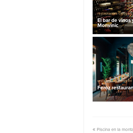
restaurantes caros en
barcelona
El bar de vinos
Monvinic
restaurantes caros en
barcelona
Feroz restaura
Piscina en la mont