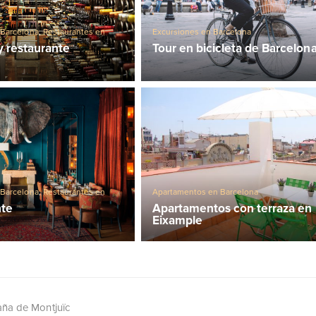
 Barcelona
,
Restaurantes en
Excursiones en Barcelona
 y restaurante
Tour en bicicleta de Barcelon
Apartamentos en Barcelona
 Barcelona
,
Restaurantes en
Apartamentos con terraza en
nte
Eixample
aña de Montjuïc