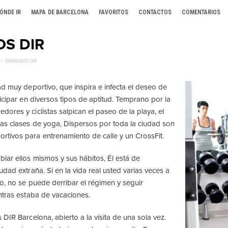
ÓNDE IR
MAPA DE BARCELONA
FAVORITOS
CONTACTOS
COMENTARIOS
OS DIR
GIMNASIOS DIR
ad muy deportivo, que inspira e infecta el deseo de
icipar en diversos tipos de aptitud. Temprano por la
ores y ciclistas salpican el paseo de la playa, el
as clases de yoga, Dispersos por toda la ciudad son
tivos para entrenamiento de calle y un CrossFit.
iar ellos mismos y sus hábitos, Él está de
dad extraña. Si en la vida real usted varias veces a
o, no se puede derribar el régimen y seguir
ntras estaba de vacaciones.
DIR Barcelona, ​​abierto a la visita de una sola vez.