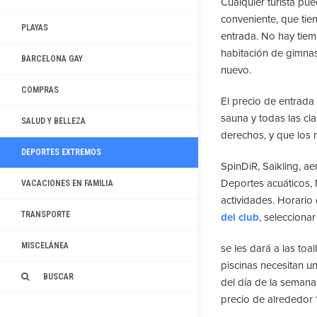
Cualquier turista pue
conveniente, que tie
PLAYAS
entrada. No hay tiemp
habitación de gimnas
BARCELONA GAY
nuevo.
COMPRAS
El precio de entrada 
sauna y todas las cl
SALUD Y BELLEZA
derechos, y que los 
DEPORTES EXTREMOS
SpinDiR, Saikling, a
Deportes acuáticos,
VACACIONES EN FAMILIA
actividades. Horario
TRANSPORTE
del club
, seleccionar
MISCELÁNEA
se les dará a las toal
piscinas necesitan un
BUSCAR
del día de la semana
precio de alrededor 