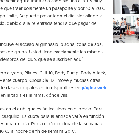
de venir aquí a trabajar a cabo sin una cita. Es muy
ne que traer solamente un pasaporte y por 10 a 20 €
o límite, Se puede pasar todo el día, sin salir de la
io, debido a la re-entrada tendría que pagar de
incluye el acceso al gimnasio, piscina, zona de spa,
ases de grupo. Usted tiene exactamente los mismos
miembros del club, que se suscriben aquí.
erobic, yoga, Pilates, CUL10, Body Pump, Body Attack,
 Mente cuerpo, CrossDiR, D · move y muchas otras
 de clases grupales están disponibles en
página web
 en la tabla es la rama, dónde vas.
las en el club, que están incluidos en el precio. Para
 casquillo. La cuota para la entrada varía en función
 y hora del día. Por la mañana, durante la semana el
10 €, la noche de fin de semana 20 €.