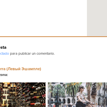
esta
ctado
para publicar un comentario.
erra (Левый Эшампле)
zona: