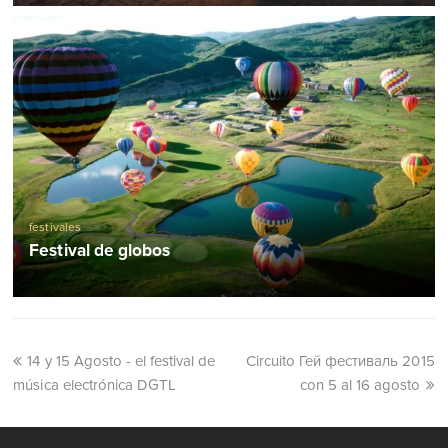
festivales
Festival de globos
14 y 15 Agosto - el festival de
Circuito Гей фестиваль 2015
música electrónica DGTL
con 5 al 16 agosto