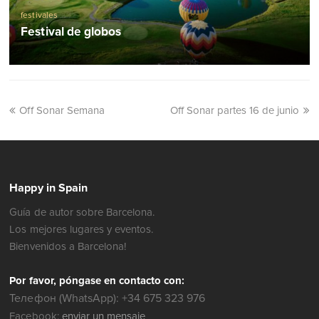
festivales
Festival de globos
Off Sonar Semana
Off Sonar partes 16 de junio
Happy in Spain
Guía de autor sobre Barcelona.
Los mejores lugares y eventos.
Bienvenidos a Barcelona!
Por favor, póngase en contacto con:
Телефон (WhatsApp): +34 675 323 976
Facebook:
enviar un mensaje