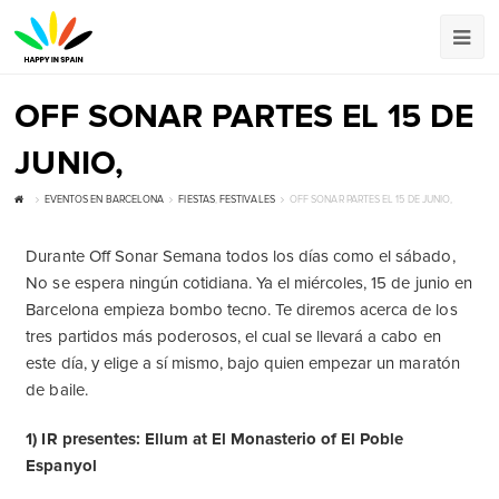
OFF SONAR PARTES EL 15 DE
JUNIO,
EVENTOS EN BARCELONA
FIESTAS
,
FESTIVALES
OFF SONAR PARTES EL 15 DE JUNIO,
Durante Off Sonar Semana todos los días como el sábado,
No se espera ningún cotidiana. Ya el miércoles, 15 de junio en
Barcelona empieza bombo tecno. Te diremos acerca de los
tres partidos más poderosos, el cual se llevará a cabo en
este día, y elige a sí mismo, bajo quien empezar un maratón
de baile.
1) IR presentes: Ellum at El Monasterio of El Poble
Espanyol