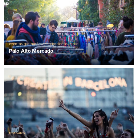
eventos gastronómicos
,
conciertos
,
ferias
Palo Alto Mercado
festivales