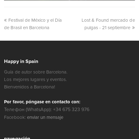
Festival de México y el Día
Lost & Found mercado de
de Brasil en Barcelona
pulgas - 21 septiembre
Happy in Spain
Guía de autor sobre Barcelona.
Los mejores lugares y eventos.
Bienvenidos a Barcelona!
Por favor, póngase en contacto con:
Телефон (WhatsApp): +34 675 323 976
Facebook:
enviar un mensaje
navegación