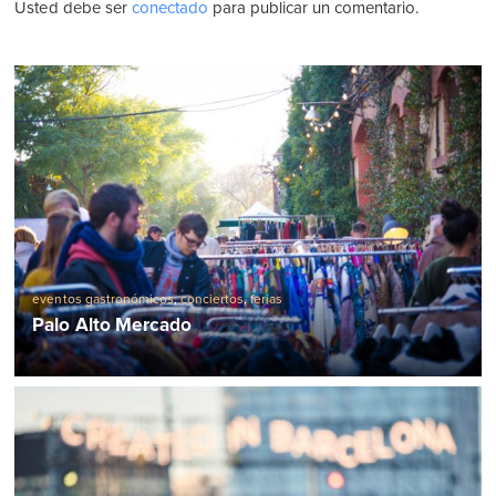
Usted debe ser
conectado
para publicar un comentario.
eventos gastronómicos
,
conciertos
,
ferias
Palo Alto Mercado