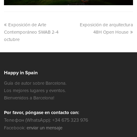
Exposición de Arte
Exposición de arquitectura
Contemporáneo SWAB 2-4
48H Open House
octubre
Happy in Spain
Guía de autor sobre Barcelona.
Los mejores lugares y eventos.
Bienvenidos a Barcelona!
Por favor, póngase en contacto con:
Телефон (WhatsApp): +34 675 323 976
Facebook:
enviar un mensaje