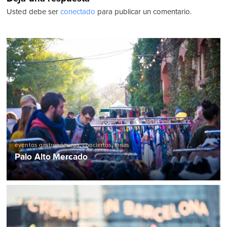
Usted debe ser
conectado
para publicar un comentario.
eventos gastronómicos
,
conciertos
,
ferias
Palo Alto Mercado