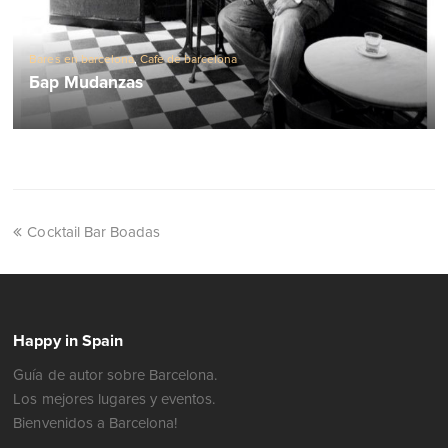
Bares en barcelona
,
Cafe de barcelona
Бар Mudanzas
Cocktail Bar Boadas
Happy in Spain
Guía de autor sobre Barcelona.
Los mejores lugares y eventos.
Bienvenidos a Barcelona!