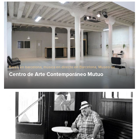
Bares en barcelona
,
música en directo en Barcelona
,
Museo de
barcelona
Centro de Arte Contemporáneo Mutuo