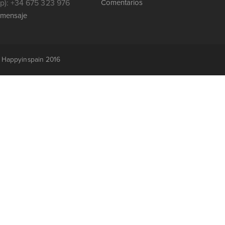
): +34 675 323 976
Comentarios
 mensaje
r Happyinspain 2016