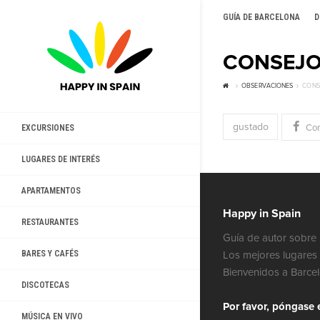
GUÍA DE BARCELONA
D
CONSEJO
OBSERVACIONES
CONS
gustado
Com
EXCURSIONES
LUGARES DE INTERÉS
APARTAMENTOS
Happy in Spain
RESTAURANTES
Guía de autor sobre 
Los mejores lugares 
BARES Y CAFÉS
Bienvenidos a Barce
DISCOTECAS
Por favor, póngase 
MÚSICA EN VIVO