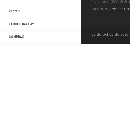
Телефон (WhatsApp
Facebook:
enviar un
PLAYAS
BARCELONA GAY
los derechos de auto
COMPRAS
SALUD Y BELLEZA
DEPORTES EXTREMOS
VACACIONES EN FAMILIA
TRANSPORTE
MISCELÁNEA
BUSCAR