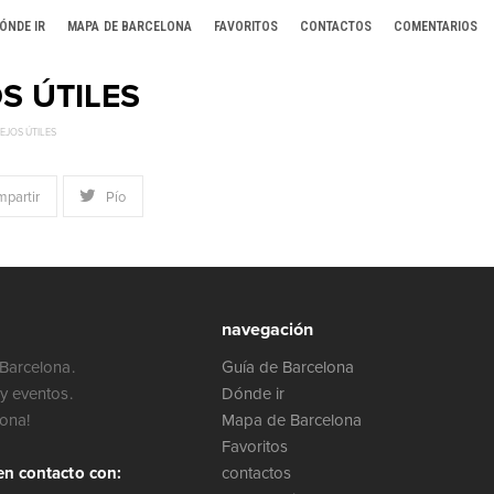
ÓNDE IR
MAPA DE BARCELONA
FAVORITOS
CONTACTOS
COMENTARIOS
S ÚTILES
EJOS ÚTILES
partir
Pío
navegación
Barcelona.
Guía de Barcelona
y eventos.
Dónde ir
lona!
Mapa de Barcelona
Favoritos
en contacto con:
contactos